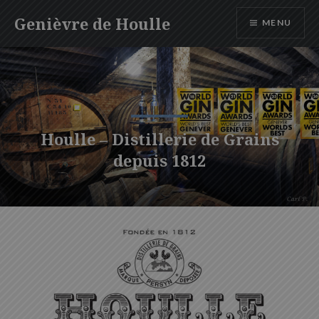
Accéder
Genièvre de Houlle
MENU
au
contenu
principal
Houlle – Distillerie de Grains
depuis 1812